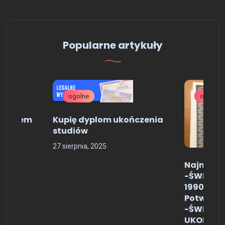
Popularne artykuły
ogolne
ogolne
 wpisem
Kupię dyplom ukończenia
studiów
27 sierpnia, 2025
Najniższ
-ŚWIADE
1990-202
Potwierd
-ŚWIAD
UKOŃCZEN