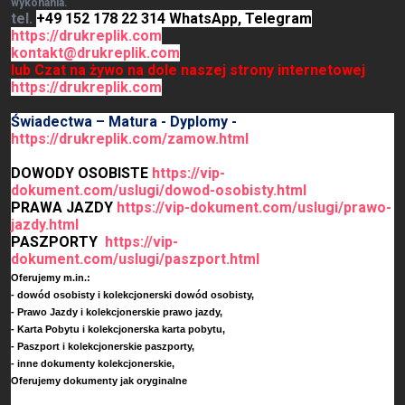
wykonania.
tel.
+49 152 178 22 314 WhatsApp, Telegram
https://drukreplik.com
kontakt@drukreplik.com
lub Czat na żywo na dole naszej strony internetowej
https://drukreplik.com
Świadectwa – Matura - Dyplomy -
https://drukreplik.com/zamow.html
DOWODY OSOBISTE
https://vip-
dokument.com/uslugi/dowod-osobisty.html
PRAWA JAZDY
https://vip-dokument.com/uslugi/prawo-
jazdy.html
PASZPORTY
https://vip-
dokument.com/uslugi/paszport.html
Oferujemy m.in.:
- dowód osobisty i kolekcjonerski dowód osobisty,
- Prawo Jazdy i kolekcjonerskie prawo jazdy,
- Karta Pobytu i kolekcjonerska karta pobytu,
- Paszport i kolekcjonerskie paszporty,
- inne dokumenty kolekcjonerskie,
Oferujemy dokumenty jak oryginalne