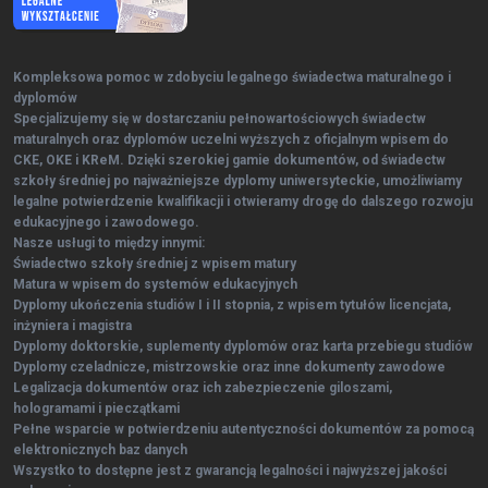
Kompleksowa pomoc w zdobyciu legalnego świadectwa maturalnego i
dyplomów
Specjalizujemy się w dostarczaniu pełnowartościowych świadectw
maturalnych oraz dyplomów uczelni wyższych z oficjalnym wpisem do
CKE, OKE i KReM. Dzięki szerokiej gamie dokumentów, od świadectw
szkoły średniej po najważniejsze dyplomy uniwersyteckie, umożliwiamy
legalne potwierdzenie kwalifikacji i otwieramy drogę do dalszego rozwoju
edukacyjnego i zawodowego.
Nasze usługi to między innymi:
Świadectwo szkoły średniej z wpisem matury
Matura w wpisem do systemów edukacyjnych
Dyplomy ukończenia studiów I i II stopnia, z wpisem tytułów licencjata,
inżyniera i magistra
Dyplomy doktorskie, suplementy dyplomów oraz karta przebiegu studiów
Dyplomy czeladnicze, mistrzowskie oraz inne dokumenty zawodowe
Legalizacja dokumentów oraz ich zabezpieczenie giloszami,
hologramami i pieczątkami
Pełne wsparcie w potwierdzeniu autentyczności dokumentów za pomocą
elektronicznych baz danych
Wszystko to dostępne jest z gwarancją legalności i najwyższej jakości