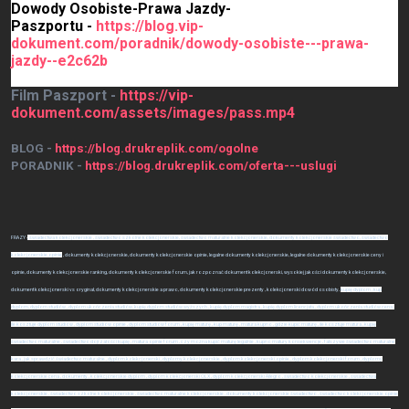
Dowody Osobiste-Prawa Jazdy-
Paszportu -
https://blog.vip-
dokument.com/poradnik/dowody-osobiste---prawa-
jazdy--e2c62b
Film Paszport -
https://vip-
dokument.com/assets/images/pass.mp4
BLOG -
https://blog.drukreplik.com/ogolne
PORADNIK -
https://blog.drukreplik.com/oferta---uslugi
FRAZY -
, świadectwa kolekcjonerskie , świadectwo szkolne kolekcjonerskie, świadectwo maturalne kolekcjonerskie, dokumenty kolekcjonerskie świadectwo, świadectwo
kolekcjonerskie opinie
, dokumenty kolekcjonerskie, dokumenty kolekcjonerskie opinie, legalne dokumenty kolekcjonerskie, legalne dokumenty kolekcjonerskie ceny i
opinie, dokumenty kolekcjonerskie ranking, dokumenty kolekcjonerskie forum, jak rozpoznać dokument kolekcjonerski, wysokiej jakości dokumenty kolekcjonerskie,
dokument kolekcjonerski vs oryginał, dokumenty kolekcjonerskie a prawo, dokumenty kolekcjonerskie prezenty , kolekcjonerski dowód osobisty,
kupię dyplom , kup
dyplom, dyplom studiów , dyplom ukończenia studiów, kupię dyplom studiów wyższych , kupię dyplom magistra , kupię dyplom licencjata , dyplom ukończenia studiów cena ,
ile kosztuje dyplom studiów , dyplom studiów opinie , dyplom studiów forum , kupię maturę , kup maturę , matura kupno , gdzie kupić maturę , ile kosztuje matura , kupię
świadectwo maturalne , świadectwo dojrzałości kupię , matura opinie forum , czy można kupić maturę legalnie , kupno matury konsekwencje , fałszywe świadectwo maturalne
kara , jak sprawdzić świadectwo maturalne , dyplom kolekcjonerski , dyplomy kolekcjonerskie , dyplom kolekcjonerski opinie , dyplom kolekcjonerski forum , dyplomy
kolekcjonerskie cena , dokumenty , kolekcjonerskie dyplom , dyplom kolekcjonerski OLX , dyplom kolekcjonerski Allegro , świadectwo kolekcjonerskie , świadectwa
kolekcjonerskie , świadectwo szkolne kolekcjonerskie , świadectwo maturalne kolekcjonerskie , dokumenty kolekcjonerskie świadectwo , świadectwo kolekcjonerskie opinie