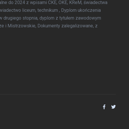
ralne do 2024 z wpisami CKE, OKE, KReM, świadectwa
Świadectwo liceum, technikum , Dyplom ukończenia
ów drugiego stopnia, dyplom z tytułem zawodowym
icze i Mistrzowskie, Dokumenty zalegalizowane, z
OFERTA - USŁUGI