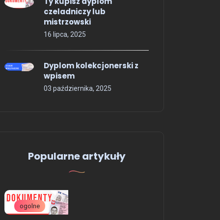
Ty kupisz dyplom
czeladniczy lub
mistrzowski
16 lipca, 2025
Dyplom kolekcjonerski z
wpisem
03 października, 2025
Popularne artykuły
ogolne
oferta---uslugi