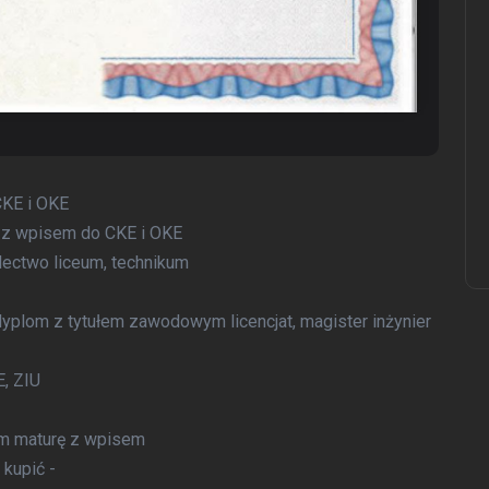
Czy dowód kolekcjonerski
jest legalny , Kup dowód
osobisty , Kupie dowód
osobisty
22 października, 2025
CKE i OKE
 z wpisem do CKE i OKE
dectwo liceum, technikum
yplom z tytułem zawodowym licencjat, magister inżynier
, ZIU
em maturę z wpisem
 kupić -