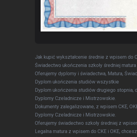
Jak kupić wykształcenie średnie z wpisem do 
Świadectwo ukończenia szkoły średniej matura
Oferujemy dyplomy i świadectwa, Matura, Świa
Dyplom ukończenia studiów wszystkie
Dyplom ukończenia studiów drugiego stopnia, d
Dyplomy Czeladnicze i Mistrzowskie.
Dokumenty zalegalizowane, z wpisem CKE, OKE
Dyplomy Czeladnicze i Mistrzowskie.
Oferujemy świadectwo szkoły średniej z wpis
Legalna matura z wpisem do CKE i OKE, chcesz