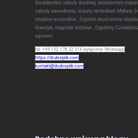
Świadectwo szkoły średniej, świadectwo matu
szkoły zawodowej, liceum, technikum Matura, 
studiów wszystkie , Dyplom ukończenia studi
licencjat, magister inżynier , Dyplomy Czeladn
wpisem.
tel. +49 152 178 22 314 wyłącznie Whatsapp
https://drukreplik.com
kontakt@drukreplik.com
-
a
ego
 w
OFERTA - USŁUGI
yplom
ia
Kupie kolekcjonerskie