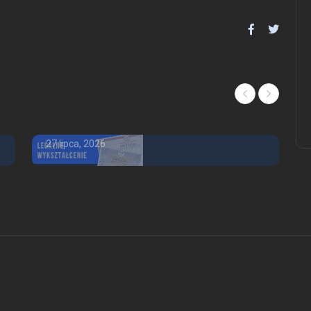
Ile kosztuje matura z
wpisem
OFERTA - USŁUGI
14 kwietnia, 2026
Świadectwo maturalne
kolekcjonerskie dokumenty
kolekcjonerskie świadectwo
27 lipca, 2026