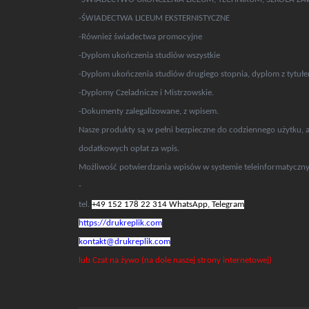
-ŚWIADECTWA LICEUM EKSTERNISTYCZNE
-Również świadectwa promocyjne
-Dyplom ukończenia studiów wszystkie
-Dyplom ukończenia studiów drugiego stopnia, dyplom z tytułe
-Dyplomy Czeladnicze i Mistrzowskie.
-Dokumenty zalegalizowane, z wpisem.
Nasze produkty są w pełni bezpieczne do codziennego użytku, 
dodatkowych opłat za wpis.
Możliwość potwierdzania wpisów w systemie teleinformatyczn
-
tel.
+49 152 178 22 314 WhatsApp, Telegram
https://drukreplik.com
kontakt@drukreplik.com
lub Czat na żywo (na dole naszej strony internetowej)