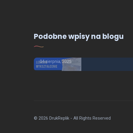
OFERTA - USŁUGI
Podobne wpisy na blogu
i
Dyplom wykształcenie
wyższe i średnie
04 sierpnia, 2025
© 2026 DrukReplik - All Rights Reserved