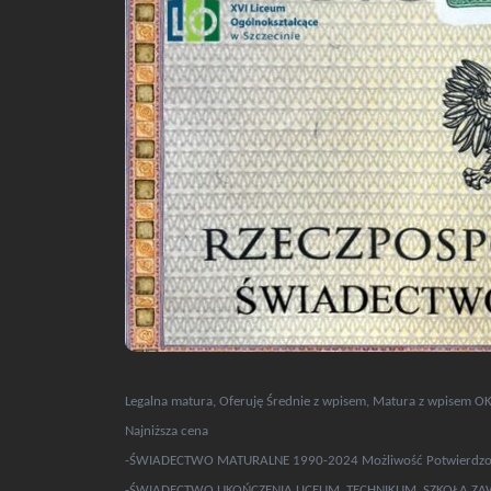
Legalna matura, Oferuję Średnie z wpisem, Matura z wpisem O
Najniższa cena
-ŚWIADECTWO MATURALNE 1990-2024 Możliwość Potwierdzo
-ŚWIADECTWO UKOŃCZENIA LICEUM, TECHNIKUM, SZKOŁA 