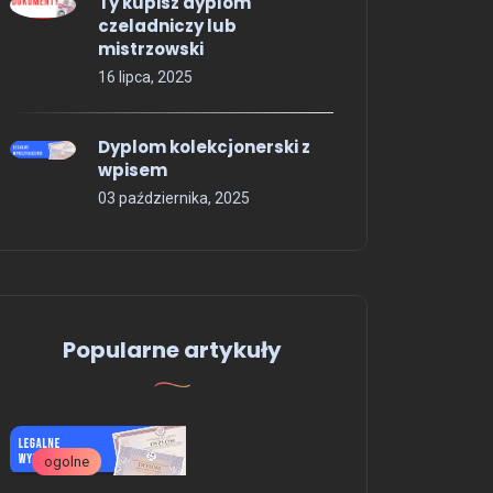
Ty kupisz dyplom
czeladniczy lub
mistrzowski
16 lipca, 2025
Dyplom kolekcjonerski z
wpisem
03 października, 2025
Popularne artykuły
OFERTA - USŁUGI
Wykonujemy legalne
świadectwa i dyplomy z
ogolne
ogolne
wpisami do systemów CKE,