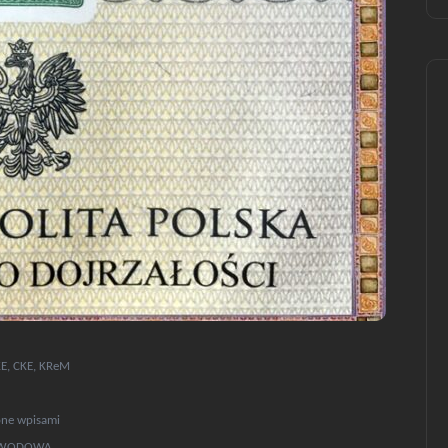
KE, CKE, KReM
ne wpisami
ZAWODOWA