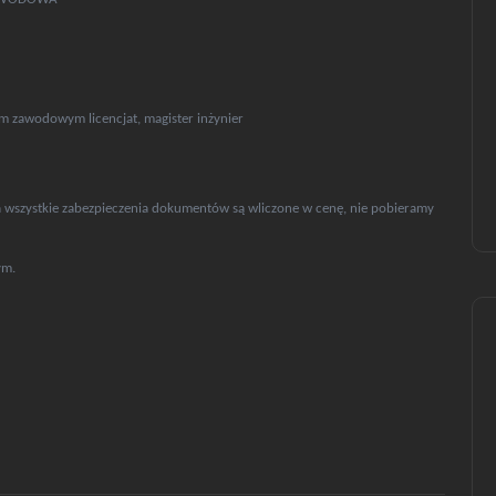
m zawodowym licencjat, magister inżynier
a wszystkie zabezpieczenia dokumentów są wliczone w cenę, nie pobieramy
ym.
oferta---uslugi