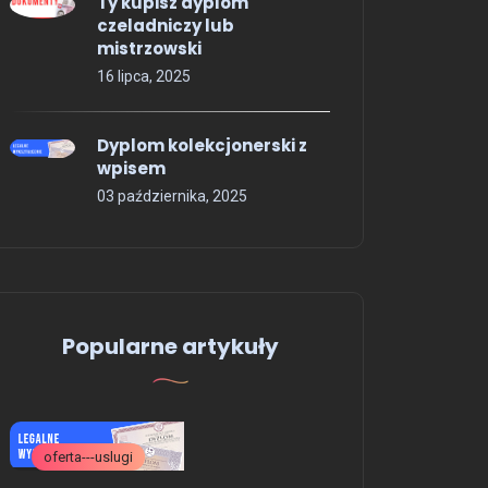
Ty kupisz dyplom
czeladniczy lub
mistrzowski
16 lipca, 2025
Dyplom kolekcjonerski z
wpisem
03 października, 2025
OFERTA - USŁUGI
Dyplom ukończenia
Popularne artykuły
studiów licencjackich Kupię
Dyplomy kolekcjonerskie
opinie
oferta---uslugi
ogolne