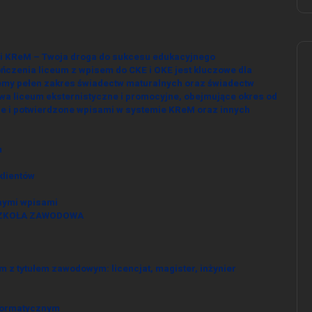
 i KReM – Twoja droga do sukcesu edukacyjnego
ńczenia liceum z wpisem do CKE i OKE jest kluczowe dla
jemy pełen zakres świadectw maturalnych oraz świadectw
twa liceum eksternistyczne i promocyjne, obejmujące okres od
lne i potwierdzone wpisami w systemie KReM oraz innych
m
klientów
ymi wpisami
SZKOŁA ZAWODOWA
 z tytułem zawodowym: licencjat, magister, inżynier
nformatycznym