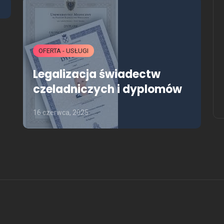
Ile kosztuje matura na lewo
21 sierpnia, 2025
OFERTA - USŁUGI
Legalizacja świadectw
czeladniczych i dyplomów
16 czerwca, 2025