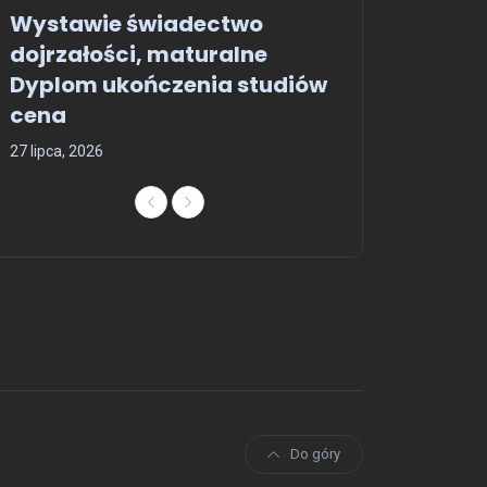
23 października, 2025
Wystawie świadectwo
Kupię dyplom 
dojrzałości, maturalne
14 lipca, 2025
Dyplom ukończenia studiów
OFERTA -
cena
Gdzie
27 lipca, 2026
ukończ
z wpi
30 czerwca
Do góry