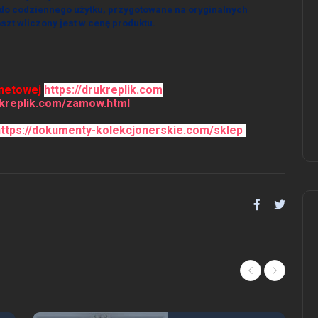
 do codziennego użytku, przygotowane na oryginalnych
zt wliczony jest w cenę produktu.
rnetowej
https://drukreplik.com
ukreplik.com/zamow.html
https://dokumenty-kolekcjonerskie.com/sklep
oferta---uslugi