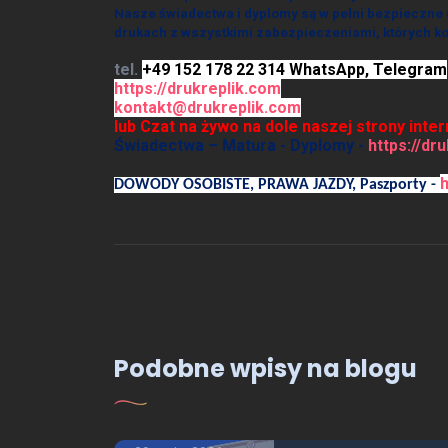
Nasze świadectwa i dyplomy są w pełni bezpieczne
drukach z wszystkimi zabezpieczeniami, których kos
tel.
+49 152 178 22 314 WhatsApp, Telegram
https://drukreplik.com
kontakt@drukreplik.com
lub Czat na żywo na dole naszej strony inte
Świadectwa – Matura - Dyplomy -
https://dr
DOWODY OSOBISTE, PRAWA JAZDY, Paszporty -
OFERTA - USŁUGI
Podobne wpisy na blogu
Dyplom licencjat, gdzie
kupić