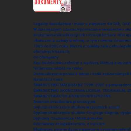
Legalne świadectwa i matura z wpisem do CKE, OKE
W dzisiejszych czasach posiadanie świadectwo uko
kontynuowania edukacji lub rozwoju kariery. Oferu
ukończenia szkoły średniej, w tym również świadec
1990 do 2025 roku. Nasze produkty są w pełni lega
oficjalnych bazach.
Co oferujemy:
Kup świadectwo szkolne z wpisem, Maturę z wpise
Najlepsza jakość na rynku
Doświadczenie ponad 4 letnie i setki zadowolonych 
Najniższa cena
ŚWIADECTWO MATURALNE 1990-2025 z potwierdzon
ŚWIADECTWO UKOŃCZENIA LICEUM, TECHNIKUM, 
ŚWIADECTWA LICEUM EKSTERNISTYCZNE
Również świadectwa promocyjne
Dyplom ukończenia studiów wszystkich stopni
Dyplom ukończenia studiów drugiego stopnia, dyplom
Dyplomy Czeladnicze i Mistrzowskie
Dokumenty zalegalizowane, z wpisem
Możliwość potwierdzania wpisów w systemie telei