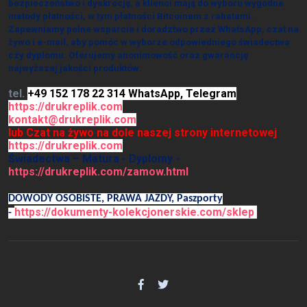
bezpieczeństwo i dyskrecję, a klienci mają do wyboru wygodne
metody płatności, w tym płatności Bitcoinem z rabatami.
Zapewniamy pełne wsparcie i doradztwo przez WhatsApp, czat na
żywo i e-mail, aby pomóc w wyborze odpowiedniego świadectwa
czy dyplomu. Oferujemy anonimowość oraz gwarancję
najwyższej jakości produktów
.
tel.
+49 152 178 22 314 WhatsApp, Telegram
https://drukreplik.com
kontakt@drukreplik.com
lub Czat na żywo na dole naszej strony internetowej
https://drukreplik.com
Świadectwa – Matura - Dyplomy -
https://drukreplik.com/zamow.html
DOWODY OSOBISTE, PRAWA JAZDY, Paszporty
https://dokumenty-kolekcjonerskie.com/sklep
-