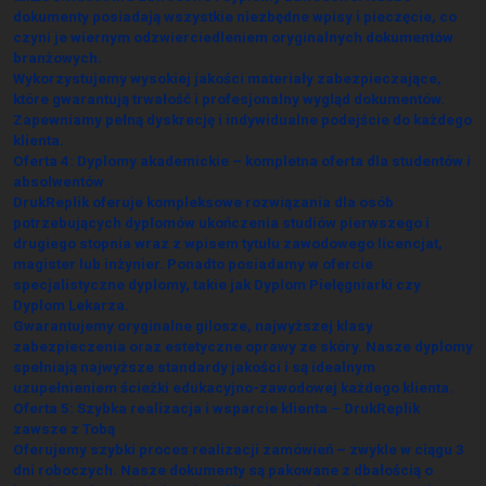
dokumenty posiadają wszystkie niezbędne wpisy i pieczęcie, co
czyni je wiernym odzwierciedleniem oryginalnych dokumentów
branżowych.
Wykorzystujemy wysokiej jakości materiały zabezpieczające,
które gwarantują trwałość i profesjonalny wygląd dokumentów.
Zapewniamy pełną dyskrecję i indywidualne podejście do każdego
klienta.
Oferta 4: Dyplomy akademickie – kompletna oferta dla studentów i
absolwentów
DrukReplik oferuje kompleksowe rozwiązania dla osób
potrzebujących dyplomów ukończenia studiów pierwszego i
drugiego stopnia wraz z wpisem tytułu zawodowego licencjat,
magister lub inżynier. Ponadto posiadamy w ofercie
specjalistyczne dyplomy, takie jak Dyplom Pielęgniarki czy
Dyplom Lekarza.
Gwarantujemy oryginalne gilosze, najwyższej klasy
zabezpieczenia oraz estetyczne oprawy ze skóry. Nasze dyplomy
spełniają najwyższe standardy jakości i są idealnym
uzupełnieniem ścieżki edukacyjno-zawodowej każdego klienta.
Oferta 5: Szybka realizacja i wsparcie klienta – DrukReplik
zawsze z Tobą
Oferujemy szybki proces realizacji zamówień – zwykle w ciągu 3
dni roboczych. Nasze dokumenty są pakowane z dbałością o