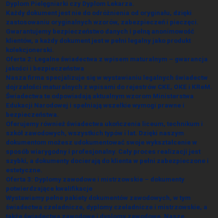
Dyplom Pielęgniarki czy Dyplom Lekarza.
Każdy dokument jest nie do odróżnienia od oryginału, dzięki
zastosowaniu oryginalnych wzorów, zabezpieczeń i pieczęci.
Gwarantujemy bezpieczeństwo danych i pełną anonimowość
klientów, a każdy dokument jest w pełni legalny jako produkt
kolekcjonerski.
Oferta 2: Legalne świadectwa z wpisem maturalnym – gwarancja
jakości i bezpieczeństwa
Nasza firma specjalizuje się w wystawianiu legalnych świadectw
dojrzałości maturalnych z wpisami do rejestrów CKE, OKE i KReM.
Świadectwa te odpowiadają aktualnym wzorom Ministerstwa
Edukacji Narodowej i spełniają wszelkie wymogi prawne i
bezpieczeństwa.
Oferujemy również świadectwa ukończenia liceum, technikum i
szkół zawodowych, wszystkich typów i lat. Dzięki naszym
dokumentom możesz udokumentować swoje wykształcenie w
sposób wiarygodny i profesjonalny. Cały proces realizacji jest
szybki, a dokumenty docierają do klienta w pełni zabezpieczone i
estetyczne.
Oferta 3: Dyplomy zawodowe i mistrzowskie – dokumenty
potwierdzające kwalifikacje
Wystawiamy pełne pakiety dokumentów zawodowych, w tym
świadectwa czeladnicze, dyplomy czeladnicze i mistrzowskie, a
także świadectwa zawodowe i dyplomy zawodowe. Nasze