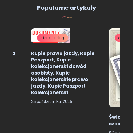
Popularne artykuły
oferta---uslugi
ogolne
czenia
Kupie prawo jazdy, Kupie
pię
Paszport, Kupie
kolekcjonerski dowód
osobisty, Kupie
kolekcjonerskie prawo
jazdy, Kupie Paszport
kolekcjonerski
25 października, 2025
Świadect
szkoły śr
07 lipca, 202