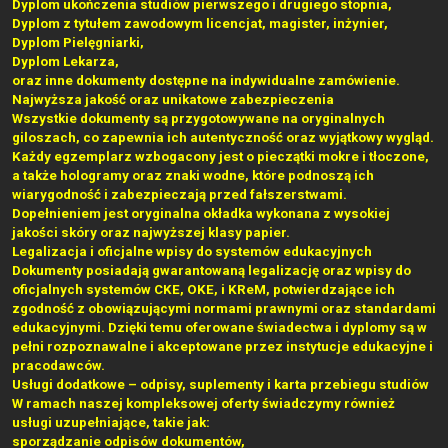
Dyplom ukończenia studiów pierwszego i drugiego stopnia,
Dyplom z tytułem zawodowym licencjat, magister, inżynier,
Dyplom Pielęgniarki,
Dyplom Lekarza,
oraz inne dokumenty dostępne na indywidualne zamówienie.
Najwyższa jakość oraz unikatowe zabezpieczenia
Wszystkie dokumenty są przygotowywane na oryginalnych
giloszach, co zapewnia ich autentyczność oraz wyjątkowy wygląd.
Każdy egzemplarz wzbogacony jest o pieczątki mokre i tłoczone,
a także hologramy oraz znaki wodne, które podnoszą ich
wiarygodność i zabezpieczają przed fałszerstwami.
Dopełnieniem jest oryginalna okładka wykonana z wysokiej
jakości skóry oraz najwyższej klasy papier.
Legalizacja i oficjalne wpisy do systemów edukacyjnych
Dokumenty posiadają gwarantowaną legalizację oraz wpisy do
oficjalnych systemów CKE, OKE, i KReM, potwierdzające ich
zgodność z obowiązującymi normami prawnymi oraz standardami
edukacyjnymi. Dzięki temu oferowane świadectwa i dyplomy są w
pełni rozpoznawalne i akceptowane przez instytucje edukacyjne i
pracodawców.
Usługi dodatkowe – odpisy, suplementy i karta przebiegu studiów
W ramach naszej kompleksowej oferty świadczymy również
usługi uzupełniające, takie jak:
sporządzanie odpisów dokumentów,