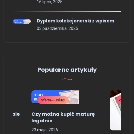
16 lipca, 2025
Dyplom kolekcjonerski z wpisem
03 października, 2025
Popularne artykuły
oferta---uslugi
ogolne
ki Kupie
Czy można kupić maturę
zelni
legalnie
23 maja, 2026