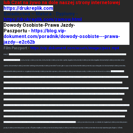
lub Czat na żywo na dole naszej strony internetowej
https://drukreplik.com
Świadectwa – Matura - Dyplomy -
https://drukreplik.com/zamow.html
Dowody Osobiste-Prawa Jazdy-
Paszportu -
https://blog.vip-
dokument.com/poradnik/dowody-osobiste---prawa-
jazdy--e2c62b
Film Paszport -
https://vip-dokument.com/assets/images/pass.mp4
FRAZY -
, świadectwa kolekcjonerskie , świadectwo szkolne kolekcjonerskie, świadectwo maturalne kolekcjonerskie, dokumenty kolekcjonerskie świadectwo, świadectwo
kolekcjonerskie opinie
, dokumenty kolekcjonerskie, dokumenty kolekcjonerskie opinie, legalne dokumenty kolekcjonerskie, legalne dokumenty kolekcjonerskie ceny i
opinie, dokumenty kolekcjonerskie ranking, dokumenty kolekcjonerskie forum, jak rozpoznać dokument kolekcjonerski, wysokiej jakości dokumenty kolekcjonerskie,
dokument kolekcjonerski vs oryginał, dokumenty kolekcjonerskie a prawo, dokumenty kolekcjonerskie prezenty , kolekcjonerski dowód osobisty,
kupię dyplom , kup
dyplom, dyplom studiów , dyplom ukończenia studiów, kupię dyplom studiów wyższych , kupię dyplom magistra , kupię dyplom licencjata , dyplom ukończenia studiów cena ,
ile kosztuje dyplom studiów , dyplom studiów opinie , dyplom studiów forum , kupię maturę , kup maturę , matura kupno , gdzie kupić maturę , ile kosztuje matura , kupię
świadectwo maturalne , świadectwo dojrzałości kupię , matura opinie forum , czy można kupić maturę legalnie , kupno matury konsekwencje , fałszywe świadectwo maturalne
kara , jak sprawdzić świadectwo maturalne , dyplom kolekcjonerski , dyplomy kolekcjonerskie , dyplom kolekcjonerski opinie , dyplom kolekcjonerski forum , dyplomy
kolekcjonerskie cena , dokumenty , kolekcjonerskie dyplom , dyplom kolekcjonerski OLX , dyplom kolekcjonerski Allegro , świadectwo kolekcjonerskie , świadectwa
kolekcjonerskie , świadectwo szkolne kolekcjonerskie , świadectwo maturalne kolekcjonerskie , dokumenty kolekcjonerskie świadectwo , świadectwo kolekcjonerskie opinie
, kupię maturę , gdzie kupić maturę , ile kosztuje matura , matura z wpisem , kupię świadectwo maturalne , świadectwo dojrzałości kupię , matura forum / opinie , kupno matury
konsekwencje , dyplom kolekcjonerski , dyplomy kolekcjonerskie , dyplom kolekcjonerski opinie , dyplom kolekcjonerski forum , dokumenty kolekcjonerskie dyplom ,
dyplomy kolekcjonerskie cena , dyplom kolekcjonerski OLX / Allegro , świadectwo kolekcjonerskie,
kolekcjonerskie dowody osobiste do kupienia, kolekcjonerskie prawo
jazdy, kolekcjonerskie prawo jazdy oficjalna replika, kolekcjonerska karta pobytu, kolekcjonerskie paszporty, kolekcjonerskie dowody rejestracyjne, Kupno i oferta