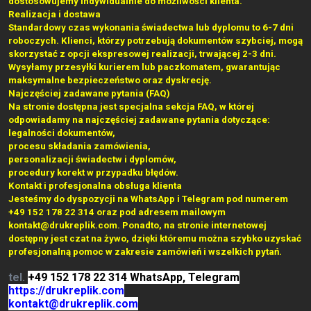
dostosowujemy indywidualnie do możliwości klienta.
Realizacja i dostawa
Standardowy czas wykonania świadectwa lub dyplomu to 6-7 dni
roboczych. Klienci, którzy potrzebują dokumentów szybciej, mogą
skorzystać z opcji ekspresowej realizacji, trwającej 2-3 dni.
Wysyłamy przesyłki kurierem lub paczkomatem, gwarantując
maksymalne bezpieczeństwo oraz dyskrecję.
Najczęściej zadawane pytania (FAQ)
Na stronie dostępna jest specjalna sekcja FAQ, w której
odpowiadamy na najczęściej zadawane pytania dotyczące:
legalności dokumentów,
procesu składania zamówienia,
personalizacji świadectw i dyplomów,
procedury korekt w przypadku błędów.
Kontakt i profesjonalna obsługa klienta
Jesteśmy do dyspozycji na WhatsApp i Telegram pod numerem
+49 152 178 22 314 oraz pod adresem mailowym
kontakt@drukreplik.com. Ponadto, na stronie internetowej
dostępny jest czat na żywo, dzięki któremu można szybko uzyskać
profesjonalną pomoc w zakresie zamówień i wszelkich pytań.
tel.
+49 152 178 22 314 WhatsApp, Telegram
https://drukreplik.com
kontakt@drukreplik.com