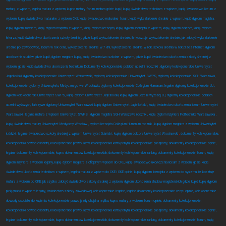
maturę z wpisem, legalna matura z wpisem, kupno matury forum, matura gdzie kupić, kupię świadectwo technikum z wpisem, kupię świadectwo liceum z
wpisem, kupię świadectwo maturalne z wpisem CKE, kupię świadectwo maturalne forum, kupić wykształcenie średnie z wpisem, kupić dyplom magistra,
kupię dyplom inżyniera, kupię dyplom magistra z wpisem, kupię dyplom licencjata, kupię dyplom licencjata z wpisem, kupię dyplom doktora, kupię dyplom
lekarza, kupić świadectwo ukończenia szkoły średniej, gdzie kupić wykształcenie średnie, ile kosztuje wykształcenie średnie, jak zdobyć wykształcenie
średnie po zawodówce, liceum w rok cena, wykształcenie średnie w 7 dni, wykształcenie średnie w rok, szkoła średnia w rok przez internet, dyplom
ukończenia studiów gdzie kupić, dyplom magistra kupię, kupię świadectwo szkolne z wpisem, gdzie kupić świadectwo ukończenia szkoły średniej z
wpisem, gdzie kupić świadectwo ukończenia technikum, Dokumenty kolekcjonerskie polskich uczelni i roczniki , dyplomy kolekcjonerskie Uniwersytet
Jagielloński, dyplomy kolekcjonerskie Uniwersytet Warszawski, dyplomy kolekcjonerskie Uniwersytet SWPS, dyplomy kolekcjonerskie SGH Warszawa,
kolekcjonerskie dyplomy Uniwersytetu Medycznego we Wrocławiu, dyplomy kolekcjonerskie Collegium Humanum, legalne dyplomy kolekcjonerskie UJ ,
dyplom kolekcjonerski Uniwersytet SWPS, kupię dyplom Uniwersytet Jagielloński, kupię dyplom uczelni wyższej UJ, dyplomy kolekcjonerskie polskich
uczelni wyższych, fałszywe dyplomy Uniwersytet Warszawski, kupię dyplom Uniwersytet Jagielloński , kupię świadectwo ukończenia liceum Uniwersytet
Warszawski , legalna matura z wpisem Uniwersytet SWPS , dyplom magistra SGH Warszawa rocznik , kupię dyplom inżyniera Politechnika Warszawska ,
kupię świadectwo matury Uniwersytet Medyczny Wrocław , dyplom licencjata Collegium Humanum rocznik , kupię dyplom magistra z wpisem Uniwersytet
Łódzki , legalne świadectwo szkoły średniej z wpisem Uniwersytet Gdański , kupię dyplom doktora Uniwersytet Wrocławski
,
dokumenty kolekcjonerskie,
kolekcjonerski dowód osobisty, kolekcjonerskie prawo jazdy, kolekcjonerska karta pobytu, kolekcjonerskie paszporty, dokumenty kolekcjonerskie opinie,
legalne dokumenty kolekcjonerskie, kupno dokumentów kolekcjonerskich, dokumenty kolekcjonerskie ranking, dokumenty kolekcjonerskie forum, kupię
dyplom inżyniera z wpisem legalny, kupię dyplom magistra z oficjalnym wpisem do CKE, kupię świadectwo ukończenia liceum z wpisem, gdzie kupić
świadectwo ukończenia technikum z wpisem, legalna matura z wpisem do CKE i OKE opinie, kupię dyplom licencjata z wpisem do systemu, ile kosztuje
matura z wpisem do CKE, jak szybko zdobyć świadectwo szkoły średniej z wpisem, dyplom ukończenia studiów magisterskich gdzie kupić, kupię dyplom
pielęgniarki z wpisem legalny, świadectwo szkoły zawodowej kolekcjonerskie legalne, legalne dokumenty kolekcjonerskie ceny i opinie, kolekcjonerskie
dowody osobiste do kupienia, kolekcjonerskie prawo jazdy oficjalna replika, kupno matury z wpisem forum opinie, dokumenty kolekcjonerskie,
kolekcjonerski dowód osobisty, kolekcjonerskie prawo jazdy, kolekcjonerska karta pobytu, kolekcjonerskie paszporty, dokumenty kolekcjonerskie opinie,
legalne dokumenty kolekcjonerskie, kupno dokumentów kolekcjonerskich, dokumenty kolekcjonerskie ranking, dokumenty kolekcjonerskie forum, kupię