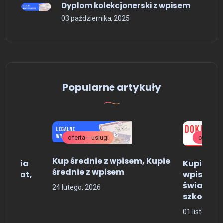
Dyplom kolekcjonerski z wpisem
03 października, 2025
Popularne artykuły
oferta---uslugi
oferta---
Kup średnie z wpisem, Kupie
 studia
Kupię dyp
średnie z wpisem
cencjat,
wpisem , 
świadect
24 lutego, 2026
0%
szkoły śr
01 listopada