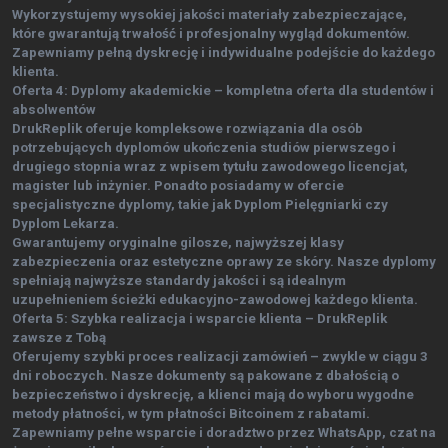
Wykorzystujemy wysokiej jakości materiały zabezpieczające,
które gwarantują trwałość i profesjonalny wygląd dokumentów.
Zapewniamy pełną dyskrecję i indywidualne podejście do każdego
klienta.
Oferta 4: Dyplomy akademickie – kompletna oferta dla studentów i
absolwentów
DrukReplik oferuje kompleksowe rozwiązania dla osób
potrzebujących dyplomów ukończenia studiów pierwszego i
drugiego stopnia wraz z wpisem tytułu zawodowego licencjat,
magister lub inżynier. Ponadto posiadamy w ofercie
specjalistyczne dyplomy, takie jak Dyplom Pielęgniarki czy
Dyplom Lekarza.
Gwarantujemy oryginalne gilosze, najwyższej klasy
zabezpieczenia oraz estetyczne oprawy ze skóry. Nasze dyplomy
spełniają najwyższe standardy jakości i są idealnym
uzupełnieniem ścieżki edukacyjno-zawodowej każdego klienta.
Oferta 5: Szybka realizacja i wsparcie klienta – DrukReplik
zawsze z Tobą
Oferujemy szybki proces realizacji zamówień – zwykle w ciągu 3
dni roboczych. Nasze dokumenty są pakowane z dbałością o
bezpieczeństwo i dyskrecję, a klienci mają do wyboru wygodne
metody płatności, w tym płatności Bitcoinem z rabatami.
Zapewniamy pełne wsparcie i doradztwo przez WhatsApp, czat na