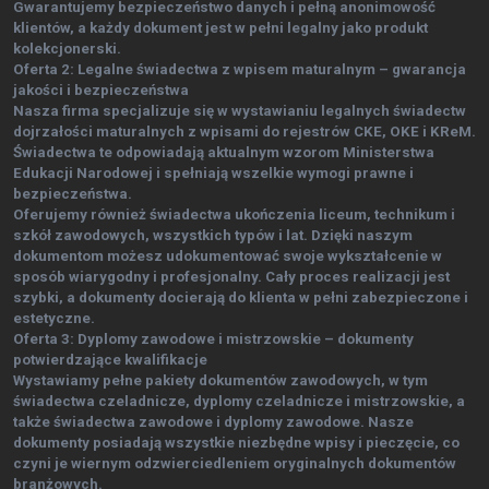
Gwarantujemy bezpieczeństwo danych i pełną anonimowość
klientów, a każdy dokument jest w pełni legalny jako produkt
kolekcjonerski.
Oferta 2: Legalne świadectwa z wpisem maturalnym – gwarancja
jakości i bezpieczeństwa
Nasza firma specjalizuje się w wystawianiu legalnych świadectw
dojrzałości maturalnych z wpisami do rejestrów CKE, OKE i KReM.
Świadectwa te odpowiadają aktualnym wzorom Ministerstwa
Edukacji Narodowej i spełniają wszelkie wymogi prawne i
bezpieczeństwa.
Oferujemy również świadectwa ukończenia liceum, technikum i
szkół zawodowych, wszystkich typów i lat. Dzięki naszym
dokumentom możesz udokumentować swoje wykształcenie w
sposób wiarygodny i profesjonalny. Cały proces realizacji jest
szybki, a dokumenty docierają do klienta w pełni zabezpieczone i
estetyczne.
Oferta 3: Dyplomy zawodowe i mistrzowskie – dokumenty
potwierdzające kwalifikacje
Wystawiamy pełne pakiety dokumentów zawodowych, w tym
świadectwa czeladnicze, dyplomy czeladnicze i mistrzowskie, a
także świadectwa zawodowe i dyplomy zawodowe. Nasze
dokumenty posiadają wszystkie niezbędne wpisy i pieczęcie, co
czyni je wiernym odzwierciedleniem oryginalnych dokumentów
branżowych.