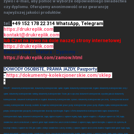
żywo i e-mail, aby pomóc w wyborze odpowiedniego świadectwa
czy dyplomu. Oferujemy anonimowość oraz gwarancję
najwyższej jakości produktów
.
tel.
+49 152 178 22 314 WhatsApp, Telegram
https://drukreplik.com
kontakt@drukreplik.com
lub Czat na żywo na dole naszej strony internetowej
https://drukreplik.com
Świadectwa – Matura - Dyplomy -
https://drukreplik.com/zamow.html
DOWODY OSOBISTE, PRAWA JAZDY, Paszporty
https://dokumenty-kolekcjonerskie.com/sklep
-
-
FRAZY - dokumenty kolekcjonerskie
,
dokumenty kolekcjonerskie opinie
,
legalne dokumenty kolekcjonerskie
,
legalne dokumenty kolekcjonerskie ceny i
opinie
,
dokumenty kolekcjonerskie ranking
,
dokumenty kolekcjonerskie forum
,
jak rozpoznać dokument kolekcjonerski
,
wysokiej jakości dokumenty
kolekcjonerskie
,
dokument kolekcjonerski vs oryginał
,
dokumenty kolekcjonerskie a prawo
,
dokumenty kolekcjonerskie prezenty
,
kolekcjonerski dowód
osobisty
,
kolekcjonerskie dowody osobiste do kupienia
,
kolekcjonerskie prawo jazdy
,
kolekcjonerskie prawo jazdy oficjalna replika
,
kolekcjonerska karta
pobytu
,
kolekcjonerskie paszporty
,
kolekcjonerskie dowody rejestracyjne
,
Kupno i oferta dokumentów kolekcjonerskich
,
kupno dokumentów
kolekcjonerskich, kupię dokument kolekcjonerski , kupię dyplom inżyniera z wpisem legalny, kupię dyplom magistra z oficjalnym wpisem do CKE, kupię
świadectwo ukończenia liceum z wpisem, gdzie kupić świadectwo ukończenia technikum z wpisem, kupię dyplom licencjata z wpisem do systemu, ile
kosztuje matura z wpisem do CKE, jak szybko zdobyć świadectwo szkoły średniej z wpisem, dyplom ukończenia studiów magisterskich gdzie kupić, kupię
dyplom pielęgniarki z wpisem legalny, świadectwo szkoły zawodowej kolekcjonerskie legalne, kupno matury z wpisem forum opinie, kupię maturę, kupię