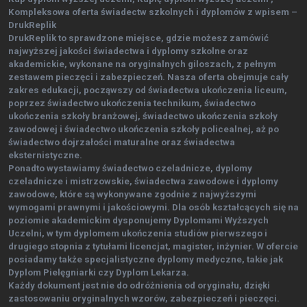
Kompleksowa oferta świadectw szkolnych i dyplomów z wpisem –
DrukReplik
DrukReplik to sprawdzone miejsce, gdzie możesz zamówić
najwyższej jakości świadectwa i dyplomy szkolne oraz
akademickie, wykonane na oryginalnych giloszach, z pełnym
zestawem pieczęci i zabezpieczeń. Nasza oferta obejmuje cały
zakres edukacji, począwszy od świadectwa ukończenia liceum,
poprzez świadectwo ukończenia technikum, świadectwo
ukończenia szkoły branżowej, świadectwo ukończenia szkoły
zawodowej i świadectwo ukończenia szkoły policealnej, aż po
świadectwo dojrzałości maturalne oraz świadectwa
eksternistyczne.
Ponadto wystawiamy świadectwo czeladnicze, dyplomy
czeladnicze i mistrzowskie, świadectwa zawodowe i dyplomy
zawodowe, które są wykonywane zgodnie z najwyższymi
wymogami prawnymi i jakościowymi. Dla osób kształcących się na
poziomie akademickim dysponujemy Dyplomami Wyższych
Uczelni, w tym dyplomem ukończenia studiów pierwszego i
drugiego stopnia z tytułami licencjat, magister, inżynier. W ofercie
posiadamy także specjalistyczne dyplomy medyczne, takie jak
Dyplom Pielęgniarki czy Dyplom Lekarza.
Każdy dokument jest nie do odróżnienia od oryginału, dzięki
zastosowaniu oryginalnych wzorów, zabezpieczeń i pieczęci.