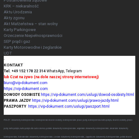
Postanowienia Sądowe
KRK – niekaralność
Aktu Urodzenia
Akty zgonu
Akt Małżeństwa – stan wolny
Karty Parkingowe
Orzeczenie Niepełnosprawności
SEP prąd i gaz
Karty Motorowodne i żeglarskie
UDT
-
KONTAKT
Tel.
+49 152 178 22 314
WhatsApp, Telegram
lub Czat na żywo (na dole naszej strony internetowej)
biuro@vip-dokument.com
https://vip-dokument.com
DOWODY OSOBISTE
https://vip-dokument.com/uslugi/dowod-osobisty.html
PRAWA JAZDY
https://vip-dokument.com/uslugi/prawo-jazdy.html
PASZPORTY
https://vip-dokument.com/uslugi/paszport.html
FRAZY: dokumenty kolekcjonerskie, kolekcjonerski dowód osobisty, kolekcjonerskie prawo jazdy, kolekcjonerska karta pobytu, dowód osobisty, prawo
jazdy, karta pobytu, karta pobytu dla cudzoziemca, polskie dokumenty kolekcjonerskie, angielskie dokumenty kolekcjonerskie, ukraińskie dokumenty
kolekcjonerskie, holenderskie dokumenty kolekcjonerskie, czeskie dokumenty kolekcjonerskie, zagraniczne dokumenty kolekcjonerskie, polski dowód