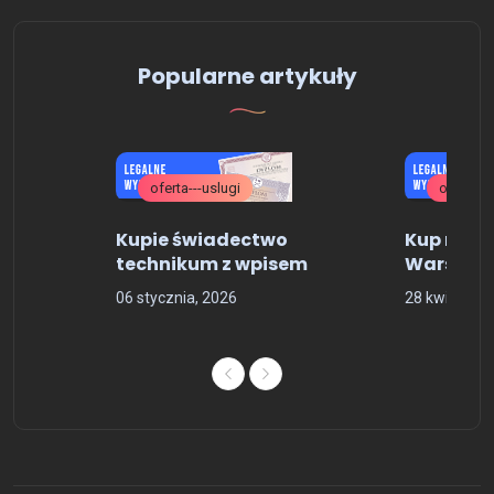
Popularne artykuły
oferta---uslugi
oferta---
niu
Kupie świadectwo
Kup matu
urę z
technikum z wpisem
Warszaw
06 stycznia, 2026
28 kwietnia,