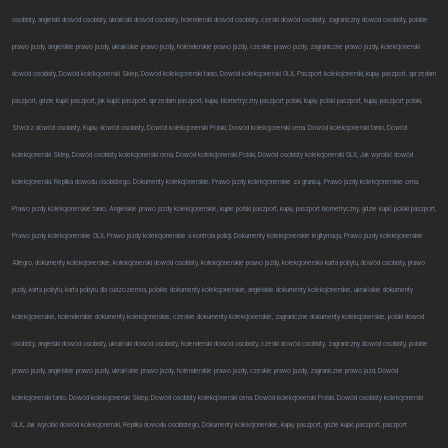
osobisty, angielski dowód osobisty, ukraiński dowód osobisty, holenderski dowód osobisty, czeski dowód osobisty, zagraniczny dowód osobisty, polskie
prawo jazdy, angielskie prawo jazdy, ukraińskie prawo jazdy, holenderskie prawo jazdy, czeskie prawo jazdy, zagraniczne prawo jazdy, kolekcjonerski
dowód osobisty, Dowód kolekcjonerski Sklep, Dowód kolekcjonerski tanio, Dowód kolekcjonerski OLX, Paszport kolekcjonerski, kupię paszport, sprzedam
paszport, gdzie kupić paszport, jak kupić paszport, sprzedam paszport, kupię biometryczny paszport polski, kupię polski paszport, kupię paszport polski,
Stwórz dowód osobisty, Kupię dowód osobisty, Dowód kolekcjonerski Polski, Dowód kolekcjonerski cena, Dowód kolekcjonerski tanio, Dowód
kolekcjonerski Sklep, Dowód osobisty kolekcjonerski cena, Dowód kolekcjonerski Polski, Dowód osobisty kolekcjonerski OLX, Jak wyrobić dowód
kolekcjonerski, Replika dowodu osobistego, Dokumenty kolekcjonerskie, Prawo jazdy kolekcjonerskie za granicą, Prawo jazdy kolekcjonerskie cena,
Prawo jazdy kolekcjonerskie tanio, Angielskie prawo jazdy kolekcjonerskie, kupie polski paszport, kupię paszport biometryczny, gdzie kupić polski paszport,
Prawo jazdy kolekcjonerskie OLX, Prawo jazdy kolekcjonerskie a kontrola policji, Dokumenty kolekcjonerskie legitymacja, Prawo jazdy kolekcjonerskie
Allegro, dokumenty kolekcjonerskie, kolekcjonerski dowód osobisty, kolekcjonerskie prawo jazdy, kolekcjonerska karta pobytu, dowód osobisty, prawo
jazdy, karta pobytu, karta pobytu dla cudzoziemca, polskie dokumenty kolekcjonerskie, angielskie dokumenty kolekcjonerskie, ukraińskie dokumenty
kolekcjonerskie, holenderskie dokumenty kolekcjonerskie, czeskie dokumenty kolekcjonerskie, zagraniczne dokumenty kolekcjonerskie, polski dowód
osobisty, angielski dowód osobisty, ukraiński dowód osobisty, holenderski dowód osobisty, czeski dowód osobisty, zagraniczny dowód osobisty, polskie
prawo jazdy, angielskie prawo jazdy, ukraińskie prawo jazdy, holenderskie prawo jazdy, czeskie prawo jazdy, zagraniczne prawo jazd, Dowód
kolekcjonerski tanio, Dowód kolekcjonerski Sklep, Dowód osobisty kolekcjonerski cena, Dowód kolekcjonerski Polski, Dowód osobisty kolekcjonerski
OLX, Jak wyrobić dowód kolekcjonerski, Replika dowodu osobistego, Dokumenty kolekcjonerskie, kupię paszport, gdzie kupić paszport, paszport