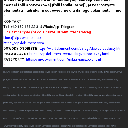
postaci folii soczewkowej (folii lentikularnej), przezroczyste
elementy z nadrukami odpowiednie dla danego dokumentu i inne.
-
KONTAKT
Tel.
+49 152 178 22 314
WhatsApp, Telegram
lub Czat na żywo (na dole naszej strony internetowej)
biuro@vip-dokument.com
https://vip-dokument.com
DOWODY OSOBISTE
https://vip-dokument.com/uslugi/dowod-osobisty.html
PRAWA JAZDY
https://vip-dokument.com/uslugi/prawo-jazdy.html
PASZPORTY
https://vip-dokument.com/uslugi/paszport.html
-
FRAZY: dokumenty kolekcjonerskie, kolekcjonerski dowód osobisty, kolekcjonerskie prawo jazdy, kolekcjonerska karta pobytu, dowód osobisty, prawo
jazdy, karta pobytu, karta pobytu dla cudzoziemca, polskie dokumenty kolekcjonerskie, angielskie dokumenty kolekcjonerskie, ukraińskie dokumenty
kolekcjonerskie, holenderskie dokumenty kolekcjonerskie, czeskie dokumenty kolekcjonerskie, zagraniczne dokumenty kolekcjonerskie, polski dowód
osobisty, angielski dowód osobisty, ukraiński dowód osobisty, holenderski dowód osobisty, czeski dowód osobisty, zagraniczny dowód osobisty, polskie
prawo jazdy, angielskie prawo jazdy, ukraińskie prawo jazdy, holenderskie prawo jazdy, czeskie prawo jazdy, zagraniczne prawo jazdy, kolekcjonerski
dowód osobisty, Dowód kolekcjonerski Sklep, Dowód kolekcjonerski tanio, Dowód kolekcjonerski OLX, Paszport kolekcjonerski, kupię paszport, sprzedam
paszport, gdzie kupić paszport, jak kupić paszport, sprzedam paszport, kupię biometryczny paszport polski, kupię polski paszport, kupię paszport polski,
Stwórz dowód osobisty, Kupię dowód osobisty, Dowód kolekcjonerski Polski, Dowód kolekcjonerski cena, Dowód kolekcjonerski tanio, Dowód