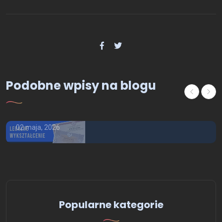
Podobne wpisy na blogu
OFERTA - USŁUGI
Kup dyplom uczelni z wpisem
02 maja, 2026
Popularne kategorie