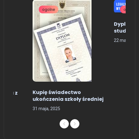
ogolne
ogolne
Dyplom u
studiów
22 maja, 20
Kupię świadectwo
istra z
ukończenia szkoły średniej
31 maja, 2025