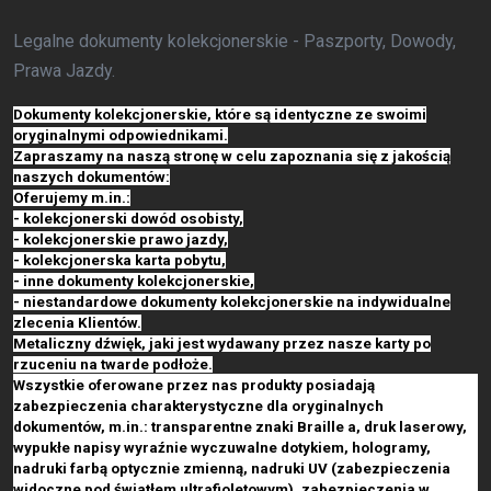
Legalne dokumenty kolekcjonerskie - Paszporty, Dowody,
Prawa Jazdy.
Dokumenty kolekcjonerskie, które są identyczne ze swoimi
oryginalnymi odpowiednikami.
Zapraszamy na naszą stronę w celu zapoznania się z jakością
naszych dokumentów:
Oferujemy m.in.:
- kolekcjonerski dowód osobisty,
- kolekcjonerskie prawo jazdy,
- kolekcjonerska karta pobytu,
- inne dokumenty kolekcjonerskie,
- niestandardowe dokumenty kolekcjonerskie na indywidualne
zlecenia Klientów.
Metaliczny dźwięk, jaki jest wydawany przez nasze karty po
rzuceniu na twarde podłoże.
Wszystkie oferowane przez nas produkty posiadają
zabezpieczenia charakterystyczne dla oryginalnych
dokumentów, m.in.: transparentne znaki Braille a, druk laserowy,
wypukłe napisy wyraźnie wyczuwalne dotykiem, hologramy,
nadruki farbą optycznie zmienną, nadruki UV (zabezpieczenia
widoczne pod światłem ultrafioletowym), zabezpieczenia w