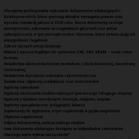
Oferujemy profesjonalne wykonanie dokumentów edukacyjnych i
kolekcjonerskich, które spełniają aktualne wymagania prawne oraz
wysokie standardy jakości w 2025 roku. Nasze dokumenty cechuje
autentyczność, wykonanie na oryginalnych giloszach oraz pełne
zabezpieczenia, w tym pieczątki mokre i tłoczone, które potwierdzają ich
wiarygodność i legalność.
Zakres naszych usług obejmuje:
Matura z wpisem legalnym do systemów CKE, OKE, KReM — nowa i stara
formuła
Świadectwa ukończenia liceum, technikum, szkoły branżowej, zawodowej
i policealnej
Świadectwa dojrzałości maturalne i eksternistyczne
Świadectwa i dyplomy czeladnicze oraz mistrzowskie
Dyplomy zawodowe
Dyplomy ukończenia studiów wyższych (pierwszego i drugiego stopnia)
Dyplomy z tytułami zawodowymi: licencjat, magister, inżynier
Dyplomy specjalistyczne: pielęgniarki, lekarza
Suplementy do dyplomów, w tym suplementy w języku angielskim
(diploma supplement)
Odpisy dokumentów, karta przebiegu studiów
Inne dokumenty edukacyjne dostępne na indywidualne zamówienie
Dlaczego warto wybrać naszą ofertę?