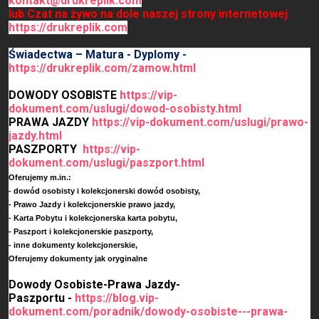
kontakt@drukreplik.com
lub Czat na żywo na dole naszej strony internetowej
https://drukreplik.com
Świadectwa – Matura - Dyplomy -
https://drukreplik.com/zamow.html
DOWODY OSOBISTE
https://vip-
dokument.com/uslugi/dowod-osobisty.html
PRAWA JAZDY
https://vip-dokument.com/uslugi/prawo-
jazdy.html
PASZPORTY
https://vip-
dokument.com/uslugi/paszport.html
Oferujemy m.in.:
- dowód osobisty i kolekcjonerski dowód osobisty,
- Prawo Jazdy i kolekcjonerskie prawo jazdy,
- Karta Pobytu i kolekcjonerska karta pobytu,
- Paszport i kolekcjonerskie paszporty,
- inne dokumenty kolekcjonerskie,
Oferujemy dokumenty jak oryginalne
Dowody Osobiste-Prawa Jazdy-
Paszportu -
https://blog.vip-
dokument.com/poradnik/dowody-osobiste---prawa-