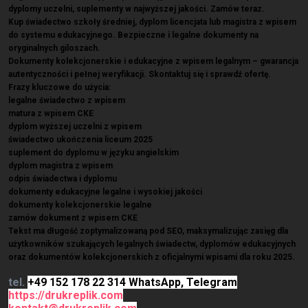
dyplomy uczelni, suplementy w najwyższej jakości. Zamów teraz.
Kup świadectwo szkoły średniej, dyplom licencjata lub magistra z wpisem
do systemu edukacyjnego. Bezpieczne i legalne dokumenty na
oryginalnych giloszach.
Dokumenty kolekcjonerskie i edukacyjne z wpisem legalnym – gwarancja
autentyczności i pełnej weryfikacji. Skontaktuj się i sprawdź ofertę.
Frazy kluczowe do użycia:
legalne świadectwo z wpisem
matura z wpisem CKE
dyplom wyższej uczelni z wpisem
świadectwo ukończenia liceum 2025
suplement do dyplomu w języku angielskim
dyplom magistra z wpisem
odpis świadectwa i dyplomu
dokumenty edukacyjne legalne i wysokiej jakości
dokumenty kolekcjonerskie legalne
zamów dokument z wpisem CKE
Tekst ma długość zoptymalizowaną pod SEO, maksymalizując zasięg dla
użytkowników szukających legalnych świadectw, dyplomów edukacyjnych
oraz dokumentów kolekcjonerskich z oficjalnymi wpisami dla roku 2025.
tel.
+49 152 178 22 314 WhatsApp, Telegram
https://drukreplik.com