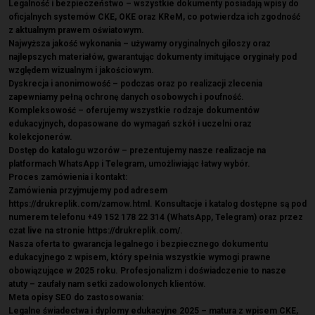
Legalność i bezpieczeństwo – wszystkie dokumenty posiadają wpisy do
oficjalnych systemów CKE, OKE oraz KReM, co potwierdza ich zgodność
z aktualnym prawem oświatowym.
Najwyższa jakość wykonania – używamy oryginalnych giloszy oraz
najlepszych materiałów, gwarantując dokumenty imitujące oryginały pod
względem wizualnym i jakościowym.
Dyskrecja i anonimowość – podczas oraz po realizacji zlecenia
zapewniamy pełną ochronę danych osobowych i poufność.
Kompleksowość – oferujemy wszystkie rodzaje dokumentów
edukacyjnych, dopasowane do wymagań szkół i uczelni oraz
kolekcjonerów.
Dostęp do katalogu wzorów – prezentujemy nasze realizacje na
platformach WhatsApp i Telegram, umożliwiając łatwy wybór.
Proces zamówienia i kontakt:
Zamówienia przyjmujemy pod adresem
https://drukreplik.com/zamow.html. Konsultacje i katalog dostępne są pod
numerem telefonu +49 152 178 22 314 (WhatsApp, Telegram) oraz przez
czat live na stronie https://drukreplik.com/.
Nasza oferta to gwarancja legalnego i bezpiecznego dokumentu
edukacyjnego z wpisem, który spełnia wszystkie wymogi prawne
obowiązujące w 2025 roku. Profesjonalizm i doświadczenie to nasze
atuty – zaufały nam setki zadowolonych klientów.
Meta opisy SEO do zastosowania:
Legalne świadectwa i dyplomy edukacyjne 2025 – matura z wpisem CKE,