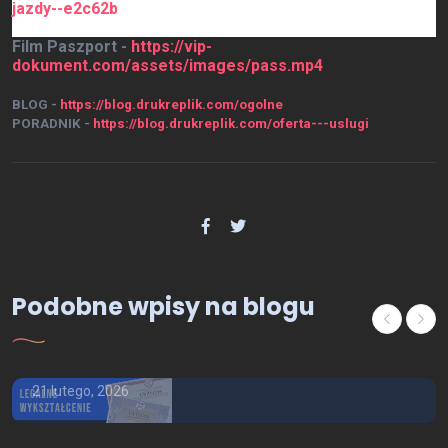
jazdy--e2c62b
Film Paszport -
https://vip-
dokument.com/assets/images/pass.mp4
BLOG -
https://blog.drukreplik.com/ogolne
PORADNIK -
https://blog.drukreplik.com/oferta---uslugi
Podobne wpisy na blogu
Ogólne
Kupię dyplom doktorski
21 lutego, 2026