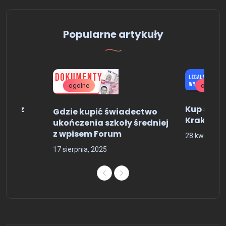
Popularne artykuły
ogolne
oferta---
rski z
Kup śred
Gdzie kupić świadectwo
Kraków
ukończenia szkoły średniej
z wpisem Forum
28 kwietnia,
17 sierpnia, 2025