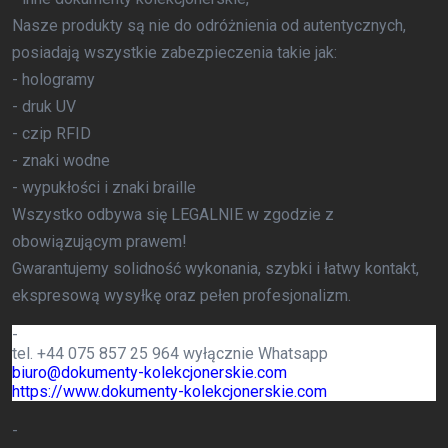
Nasze produkty są nie do odróżnienia od autentycznych,
posiadają wszystkie zabezpieczenia takie jak:
- hologramy
- druk UV
- czip RFID
- znaki wodne
- wypukłości i znaki braille
Wszystko odbywa się LEGALNIE w zgodzie z
obowiązującym prawem!
Gwarantujemy solidność wykonania, szybki i łatwy kontakt,
ekspresową wysyłkę oraz pełen profesjonalizm.
-
tel. +44 075 857 25 964 wyłącznie Whatsapp
biuro@dokumenty-kolekcjonerskie.com
https://www.dokumenty-kolekcjonerskie.com
-