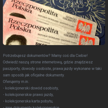
Potrzebujesz dokumentów? Mamy coś dla Ciebie!
Odwiedź naszą strone internetową, gdzie znajdziesz
paszporty, dowody osobiste, prawa jazdy wykonane w taki
sam sposób jak oficjalne dokumenty.
Oferujemy m.in.:
- kolekcjonerski dowód osobisty,
- kolekcjonerskie prawo jazdy,
- kolekcjonerska karta pobytu,
- inne dokumenty kolekcjonerskie,