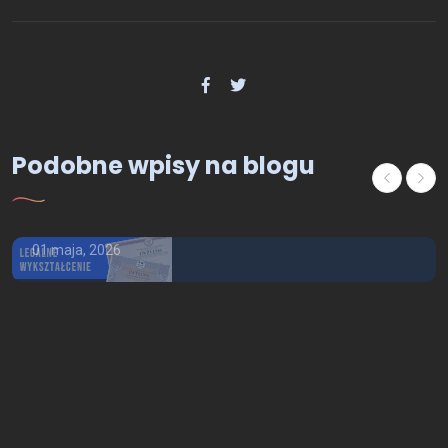
Podobne wpisy na blogu
Ogólne
Kup dyplom Wrocław
01 maja, 2026