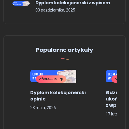
Dyplom kolekcjonerski z wpisem
03 października, 2025
Popularne artykuły
oferta---uslugi
oferta---
Dyplom kolekcjonerski
Gdzie ku
opinie
ukończeni
z wpisem
23 maja, 2026
17 lutego, 2