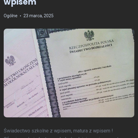
wpisem
Ogólne
23 marca, 2025
Świadectwo szkolne z wpisem, matura z wpisem !