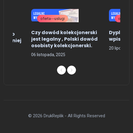
oferta---uslugi
oferta---
Czy dowód kolekcjonerski
Dyplom ko
dectwo
jest legalny , Polski dowód
wpisem
 średniej
osobisty kolekcjonerski.
20 lipca, 202
06 listopada, 2025
© 2026 DrukReplik - All Rights Reserved