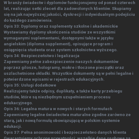
W branży świadectw i dyplomów funkcjonujemy od ponad czterech
lat, realizując setki zleceń dla zadowolonych klientów. Skupiamy
się na jak najwyższej jakości, dyskrecji i indywidualnym podejściu
do każdego zamówienia.
Opis 33: Dyplomy oraz suplementy szkolne i akademickie
Wystawiamy dyplomy ukończenia studiów ze wszystkimi
wymaganymi suplementami, dostępnymi także w języku
angielskim (diploma supplement), opisujące program i
osiągnięcia studenta oraz system szkolnictwa wyższego.
Opis 34: Bezpieczeństwo i legalizacja
Zapewniamy pełne zabezpieczenie naszych dokumentów
poprzez gilosze, hologramy, mokre i tłoczone pieczątki oraz
uszlachetnione okładki. Wszystkie dokumenty są w pełni legalne i
potwierdzone wpisami w rejestrach edukacyjnych.
Opis 35: Usługi dodatkowe
Realizujemy także odpisy, duplikaty, a także karty przebiegu
studiów, które są niezbędnym uzupełnieniem procesu
edukacyjnego.
Opis 36: Legalna matura w nowych i starych formułach
Zapewniamy legalne świadectwa maturalne zgodne zarówno ze
starą, jak i nową formułą obowiązującą w polskim systemie
edukacji.
Opis 37: Pełna anonimowość i bezpieczeństwo danych klienta
Gwarantujemy ochronę prywatności: wszelkie dane osobowe są