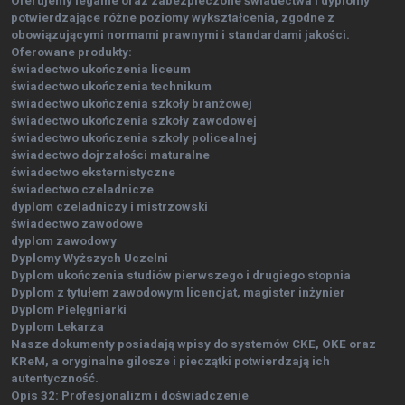
Oferujemy legalne oraz zabezpieczone świadectwa i dyplomy
potwierdzające różne poziomy wykształcenia, zgodne z
obowiązującymi normami prawnymi i standardami jakości.
Oferowane produkty:
świadectwo ukończenia liceum
świadectwo ukończenia technikum
świadectwo ukończenia szkoły branżowej
świadectwo ukończenia szkoły zawodowej
świadectwo ukończenia szkoły policealnej
świadectwo dojrzałości maturalne
świadectwo eksternistyczne
świadectwo czeladnicze
dyplom czeladniczy i mistrzowski
świadectwo zawodowe
dyplom zawodowy
Dyplomy Wyższych Uczelni
Dyplom ukończenia studiów pierwszego i drugiego stopnia
Dyplom z tytułem zawodowym licencjat, magister inżynier
Dyplom Pielęgniarki
Dyplom Lekarza
Nasze dokumenty posiadają wpisy do systemów CKE, OKE oraz
KReM, a oryginalne gilosze i pieczątki potwierdzają ich
autentyczność.
Opis 32: Profesjonalizm i doświadczenie