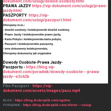
dokument.com/uslugi/dowod-osobisty.html
PRAWA JAZDY
https://vip-dokument.com/uslugi/prawo-
jazdy.html
PASZPORTY
https://vip-
dokument.com/uslugi/paszport.html
Oferujemy m.in.:
- dowód osobisty i kolekcjonerski dowód osobisty,
- Prawo Jazdy i kolekcjonerskie prawo jazdy,
- Karta Pobytu i kolekcjonerska karta pobytu,
- Paszport i kolekcjonerskie paszporty,
- inne dokumenty kolekcjonerskie,
Oferujemy dokumenty jak oryginalne
Dowody Osobiste-Prawa Jazdy-
Paszportu -
https://blog.vip-
dokument.com/poradnik/dowody-osobiste---prawa-
jazdy--e2c62b
Film Paszport -
https://vip-
dokument.com/assets/images/pass.mp4
BLOG -
https://blog.drukreplik.com/ogolne
PORADNIK -
https://blog.drukreplik.com/oferta---uslugi