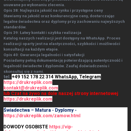
usuwane po wykonaniu zlecenia.
Opis 38: Najlepsza jakość na rynku i przystępne ceny
Stawiamy na jakość oraz konkurencyjne ceny, dostarczając
legalne świadectwa oraz dyplomy przy zachowaniu najwyższych
standardów.
Opis 39: Łatwy kontakt i szybka realizacja
Katalog naszych realizacji jest dostępny na WhatsApp. Proces
realizacji oparty jest na elastyczności, szybkości i możliwości
konsultacji na każdym etapie.
Opis 40: Gwarancja legalności i satysfakcji
Posiadamy pełną dokumentację potwierdzającą autentyczność i
legalność świadectw i dyplomów. Zaufaj doświadczeniu i
skonsultuj się z nami.
tel.
+49 152 178 22 314 WhatsApp, Telegram
https://drukreplik.com
kontakt@drukreplik.com
lub Czat na żywo na dole naszej strony internetowej
https://drukreplik.com
Świadectwa – Matura - Dyplomy -
https://drukreplik.com/zamow.html
DOWODY OSOBISTE
https://vip-