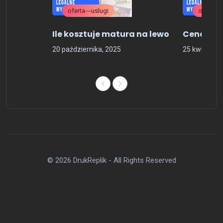
oferta---uslugi
ogolne
i
Ile kosztuje matura na lewo
Cena dyp
20 października, 2025
25 kwietnia,
© 2026 DrukReplik - All Rights Reserved
Do góry